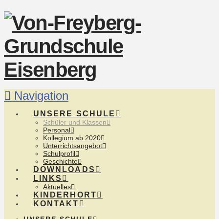
Navigation
UNSERE SCHULE
Schüler und Klassen
Personal
Kollegium ab 2020
Unterrichtsangebot
Schulprofil
Geschichte
DOWNLOADS
LINKS
Aktuelles
KINDERHORT
KONTAKT