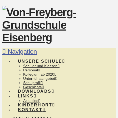
Navigation
UNSERE SCHULE
Schüler und Klassen
Personal
Kollegium ab 2020
Unterrichtsangebot
Schulprofil
Geschichte
DOWNLOADS
LINKS
Aktuelles
KINDERHORT
KONTAKT