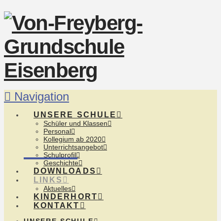
Navigation
UNSERE SCHULE
Schüler und Klassen
Personal
Kollegium ab 2020
Unterrichtsangebot
Schulprofil
Geschichte
DOWNLOADS
LINKS
Aktuelles
KINDERHORT
KONTAKT