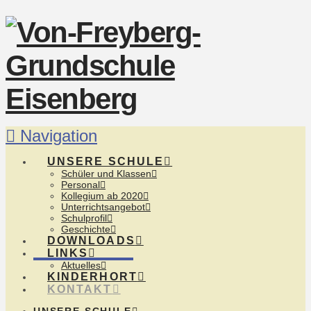
Navigation
UNSERE SCHULE
Schüler und Klassen
Personal
Kollegium ab 2020
Unterrichtsangebot
Schulprofil
Geschichte
DOWNLOADS
LINKS
Aktuelles
KINDERHORT
KONTAKT